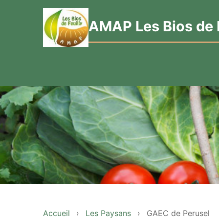
AMAP Les Bios de F
Accueil
›
Les Paysans
›
GAEC de Perusel