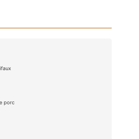
ifaux
de porc