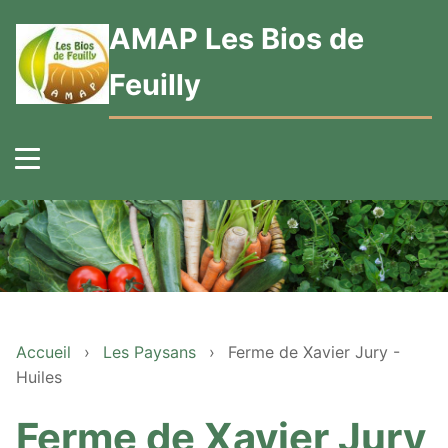
AMAP Les Bios de
Feuilly
Accueil
›
Les Paysans
›
Ferme de Xavier Jury -
Huiles
Ferme de Xavier Jury